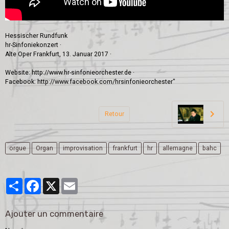
Hessischer Rundfunk
hr-Sinfoniekonzert ∙
Alte Oper Frankfurt, 13. Januar 2017 ∙
Website: http://www.hr-sinfonieorchester.de ∙
Facebook: http://www.facebook.com/hrsinfonieorchester"
Retour
orgue
Organ
improvisation
frankfurt
hr
allemagne
bahc
Partager
Facebook
X
Email
Ajouter un commentaire