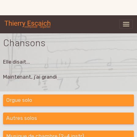
Chansons
Elle disait...
Maintenant, j’ai grandi
Orgue solo
Autres solos
Musique de chambre (2-4 instr)