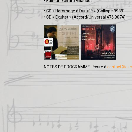
• Éditeur : Gérard Billaudot.
• CD « Hommage à Duruflé » (Calliope 9939).
• CD « Exultet » (Accord/Universal 476 9074).
NOTES DE PROGRAMME : écrire à
contact@esc