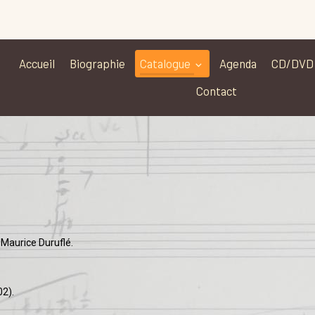
Accueil
Biographie
Catalogue
Agenda
CD/DVD
Contact
 Maurice Duruflé.
02).