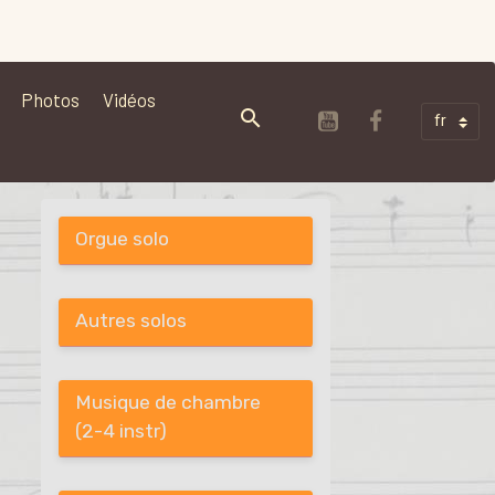
Photos
Vidéos
Orgue solo
Autres solos
Musique de chambre
(2-4 instr)