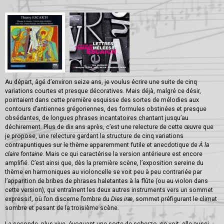
Au départ, âgé d’environ seize ans, je voulus écrire une suite de cinq
variations courtes et presque décoratives. Mais déjà, malgré ce désir,
pointaient dans cette première esquisse des sortes de mélodies aux
contours d’antiennes grégoriennes, des formules obstinées et presque
obsédantes, de longues phrases incantatoires chantant jusqu’au
déchirement. Plus de dix ans après, c’est une relecture de cette œuvre que
je propose, une relecture gardant la structure de cinq variations
contrapuntiques sur le thème apparemment futile et anecdotique de
À la
claire fontaine
. Mais ce qui caractérise la version antérieure est encore
amplifié. C’est ainsi que, dès la première scène, l’exposition sereine du
thème en harmoniques au violoncelle se voit peu à peu contrariée par
l’apparition de bribes de phrases haletantes à la flûte (ou au violon dans
cette version), qui entraînent les deux autres instruments vers un sommet
expressif, où l’on discerne l’ombre du
Dies iræ
, sommet préfigurant le climat
sombre et pesant de la troisième scène.