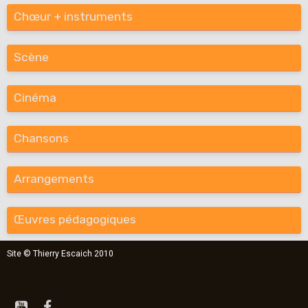
Chœur + instruments
Scène
Cinéma
Chansons
Arrangements
Œuvres pédagogiques
Site © Thierry Escaich 2010