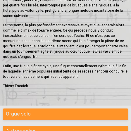
La seconde, plus vive, évoquant une sorte de scherzo, se voit, elle aussi,
par quatre fois brisée, interrompue par de brusques élans lyriques, à la
flûte, puis au violoncelle, préfigurant la longue mélodie incantatoire de la
scène suivante.
La troisième, la plus profondément expressive et mystique, apparaît alors
comme le climax de l’œuvre entière. Ce qui précède nous y conduit
inexorablement et ce qui suit n’en sera que l’écho. Et ce n’est pas ce
menuet naissant dans la quatrième scène qui fera émerger la pièce de ce
gouffre car, lorsque le violoncelle intervient, c’est pour emporter cette valse
dans un tournoiement agité et lyrique au cœur duquel le
Dies iræ
vient de
nouveau s’engouffrer.
Enfin, une fugue clôt ce cycle, une fugue essentiellement rythmique à la fin
de laquelle le thème populaire initial tente de se redessiner pour conduire le
tout vers un apaisement qui n’est qu’apparent.
Thierry Escaich
Orgue solo