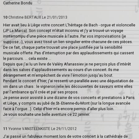
Catherine Bondu
10
Christine BERTAUX
Le 21/01/2013
Hier avait lieu à Liège votre concert L'héritage de Bach - orgue et violoncelle
(JP La Marca). Son concept m'était inconnu et j'y ai trouvé un voyage
ininterrompu d'une pièce musicale à l'autre. Par vos improvisations (je
suppose ;-), vous avez tissé un lien singulier entre chacune de ces pièces.
De ce fait, chaque partie trouvait une place justifiée par la sensibilité
musicale offerte. Pas d'interruption par des applaudissements qui cassent
le parcours. ... cela existe ...
Depuis que j'ai lu un livre de Valéry Afanassiev je ne perçois plus d'intérêt
dans les salves d'applaudissements au cours d'un concert. Ils me
dérangement et m'empêchent de vivre l'émotion jusqu'au bout.
Pendant le concert d'hier, j'ai ressenti un parallèle avec une dégustation de
vin dans un chais : le vigneron relie les découvertes de saveurs entre elles
par l'ambiance qu'il crée et par ses propos.
Je pense avoir assisté à une dizaine de vos concerts et prestations à Paris
et Liège, y compris au jubé de St- Etienne-du-Mont (sur la longue avancée
face à l'orgue...). Celui d'hier m'a encore permis d'aller plus loin.
Je vous souhaite une belle aventure ce 22 janvier.
11
Yvonne VANSTEENKISTE
Le 29/11/2012
J'ai passé un fabuleux moment lors de votre concert à la cathédrale de