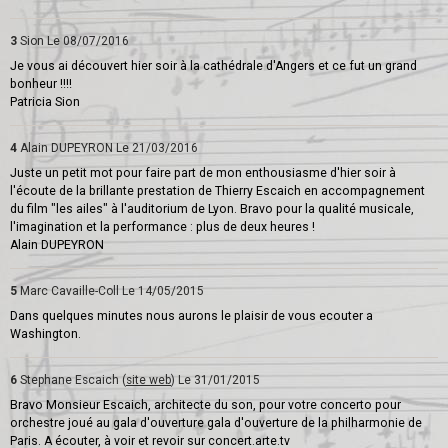
3
Sion
Le 08/07/2016
Je vous ai découvert hier soir à la cathédrale d'Angers et ce fut un grand
bonheur !!!!
Patricia Sion
4
Alain DUPEYRON
Le 21/03/2016
Juste un petit mot pour faire part de mon enthousiasme d'hier soir à
l'écoute de la brillante prestation de Thierry Escaich en accompagnement
du film "les ailes" à l'auditorium de Lyon. Bravo pour la qualité musicale,
l'imagination et la performance : plus de deux heures !
Alain DUPEYRON
5
Marc Cavaille-Coll
Le 14/05/2015
Dans quelques minutes nous aurons le plaisir de vous ecouter a
Washington.
6
Stephane Escaich (
site web
)
Le 31/01/2015
Bravo Monsieur Escaich, architecte du son, pour votre concerto pour
orchestre joué au gala d'ouverture gala d'ouverture de la philharmonie de
Paris. A écouter, à voir et revoir sur concert.arte.tv