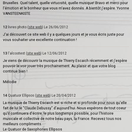
Bruxelles. Quel talent, quelle virtuosité, quelle musique! Bravo et merci pour
l'émotion et le bonheur que vous m'avez donnés. A bientôt j'espère. Yvonne
VANSTEENKISTE
12
livres photo (
site web
)
Le 26/06/2012
J'ai découvert ce site web il y a quelques jours et je vous écris juste pour
vous souhaiter une excellente continuation !
13
l'alcootest (
site web
)
Le 12/06/2012
Je viens de découvrir la musique de Thierry Escaich récemment et j'espère
pouvoir le voir jouer très prochainement. Au plaisir et que votre blog
continue bien !
Mélodie
14
Quatuor Ellipsos (
site web
)
Le 20/04/2012
La musique de Thierry Escaich est si riche et si profonde pour nous qu'elle
fait de lui le "Claude Debussy" d'aujourd'hui. Nous espérons de tout coeur
qu'il continuera d'écrire, le plus longtemps possible, pour l'histoire
musicale et collective de notre beau pays, la France. Recevez tous nos
meilleurs compliments.
Le Quatuor de Saxophones Ellipsos