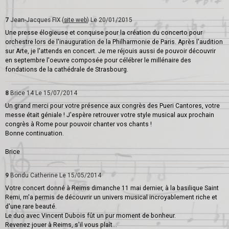
7
Jean-Jacques FIX (
site web
)
Le 20/01/2015
Une presse élogieuse et conquise pour la création du concerto pour
orchestre lors de l'inauguration de la Philharmonie de Paris. Après l'audition
sur Arte, je l'attends en concert. Je me réjouis aussi de pouvoir découvrir
en septembre l'oeuvre composée pour célébrer le millénaire des
fondations de la cathédrale de Strasbourg.
8
Brice 14
Le 15/07/2014
Un grand merci pour votre présence aux congrès des Pueri Cantores, votre
messe était géniale ! J'espère retrouver votre style musical aux prochain
congrès à Rome pour pouvoir chanter vos chants !
Bonne continuation.
Brice
9
Bondu Catherine
Le 15/05/2014
Votre concert donné à Reims dimanche 11 mai dernier, à la basilique Saint
Remi, m'a permis de découvrir un univers musical incroyablement riche et
d'une rare beauté.
Le duo avec Vincent Dubois fût un pur moment de bonheur.
Revenez jouer à Reims, s'il vous plaît...