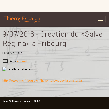
9/07/2016 - Création du «Salve
Regina» à Fribourg
Le 08/06/2016
Dans
Accueil
http://www.fims-fribourg.ch/fr/content/cappella-amsterdam
Site © Thierry Escaich 2010