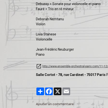
Debussy > Sonate pour violoncelle et piano
Fauré > Trio en ré mineur
Deborah Nemtanu
Violon
Livia Stanese
Violoncelle
Jean-Frédéric Neuburger
Piano
http://www.ensemble-orchestral-paris.com/11-
Salle Cortot - 78, rue Cardinet - 75017 Paris
P
Partager
Facebook
X
Email
Ajouter un commentaire