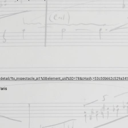
12/detail/?tx_inspectacle_pi1%5Belement_uid%5D=78&cHash;=53c50b662c529a34
aris