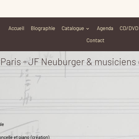
Accueil
Biographie
Catalogue
Agenda
CD/DVD
Contact
ris - JF Neuburger & musiciens 
ule
oncelle et piano (création)