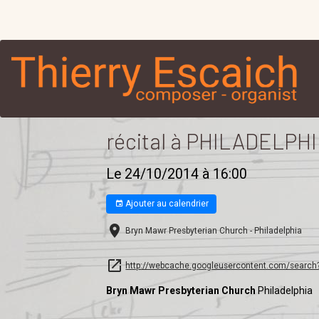
récital à PHILADELPH
Le 24/10/2014
à 16:00
Ajouter au calendrier
Bryn Mawr Presbyterian Church - Philadelphia
http://webcache.googleusercontent.com/search
Bryn Mawr Presbyterian Church
Philadelphia