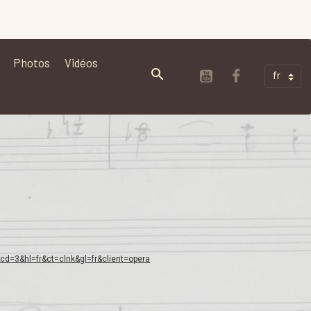
Photos
Vidéos
d=3&hl=fr&ct=clnk&gl=fr&client=opera