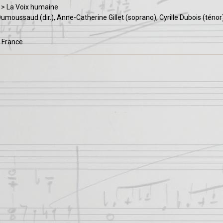
c > La Voix humaine
umoussaud (dir.), Anne-Catherine Gillet (soprano), Cyrille Dubois (téno
 France