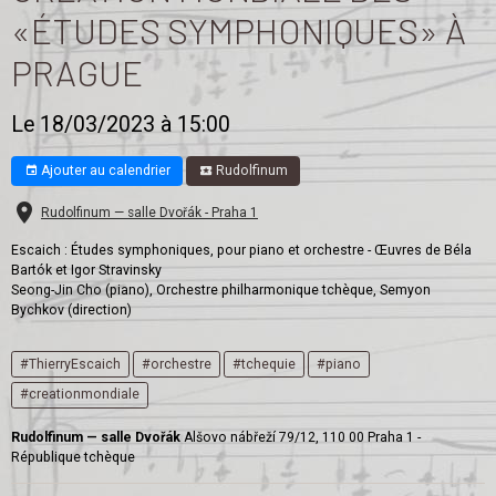
«ÉTUDES SYMPHONIQUES» À
PRAGUE
Le 18/03/2023
à 15:00
Ajouter au calendrier
Rudolfinum
Rudolfinum — salle Dvořák - Praha 1
Escaich : Études symphoniques, pour piano et orchestre - Œuvres de Béla
Bartók et Igor Stravinsky
Seong-Jin Cho (piano), Orchestre philharmonique tchèque, Semyon
Bychkov (direction)
#ThierryEscaich
#orchestre
#tchequie
#piano
#creationmondiale
Rudolfinum — salle Dvořák
Alšovo nábřeží 79/12, 110 00 Praha 1 -
République tchèque