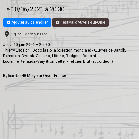
Le 10/06/2021
à 20:30
Ajouter au calendrier
Festival d’Auvers-sur-Oise
Eglise - Méry-sur-Oise
Jeudi 10 juin 2021 – 20h30
Thierry Escaich : Dopo la Folia (création mondiale) - Œuvres de Bartók,
Bernstein, Dvorák, Galliano, Höhne, Rodgers, Rossini
Lucienne Renaudin-Vary (trompette) - Félicien Brut (accordéon)
Eglise
95540 Méry-sur-Oise - France