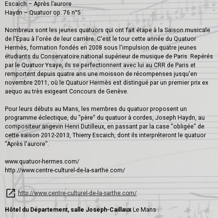
Escaich – Après l’aurore
Haydn – Quatuor op. 76 n°5
Nombreux sont les jeunes quatuors qui ont fait étape à la Saison musicale
de l'Epau à l'orée de leur carrière. C'est le tour cette année du Quatuor
Hermès, formation fondés en 2008 sous l'impulsion de quatre jeunes
étudiants du Conservatoire national supérieur de musique de Paris. Repérés
par le Quatuor Ysaÿe, ils se perfectionnent avec lui au CRR de Paris et
remportent depuis quatre ans une moisson de récompenses jusqu'en
novembre 2011, où le Quatuor Hermès est distingué par un premier prix ex
aequo au très exigeant Concours de Genève.
Pour leurs débuts au Mans, les membres du quatuor proposent un
programme éclectique, du "père" du quatuor à cordes, Joseph Haydn, au
compositeur angevin Henri Dutilleux, en passant par la case "obligée" de
cette saison 2012-2013, Thierry Escaich, dont ils interpréteront le quatuor
"Après l'aurore".
www.quatuor-hermes.com/
http://www.centre-culturel-de-la-sarthe.com/
http://www.centre-culturel-de-la-sarthe.com/
Hôtel du Département, salle Joseph-Caillaux
Le Mans