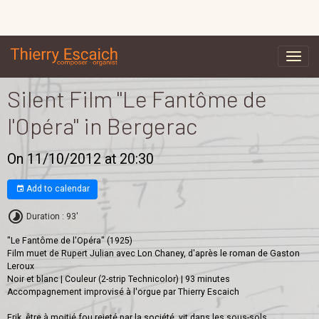
Silent Film "Le Fantôme de
l'Opéra" in Bergerac
On 11/10/2012
at 20:30
Add to calendar
Duration : 93'
"Le Fantôme de l'Opéra" (1925)
Film muet de Rupert Julian avec Lon Chaney, d'après le roman de Gaston
Leroux
Noir et blanc | Couleur (2-strip Technicolor) | 93 minutes
Accompagnement improvisé à l'orgue par Thierry Escaich
Erik, être à moitié fou rejeté par la société, vit dans les sous-sols