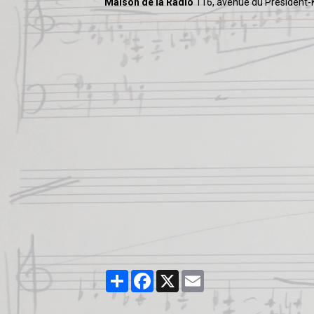
Maison de la Radio
116, avenue du Président-
Partager
Facebook
X
Email